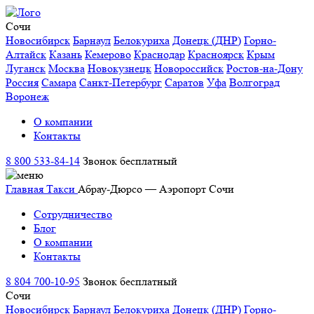
Сочи
Новосибирск
Барнаул
Белокуриха
Донецк (ДНР)
Горно-
Алтайск
Казань
Кемерово
Краснодар
Красноярск
Крым
Луганск
Москва
Новокузнецк
Новороссийск
Ростов-на-Дону
Россия
Самара
Санкт-Петербург
Саратов
Уфа
Волгоград
Воронеж
О компании
Контакты
8 800 533-84-14
Звонок бесплатный
Главная
Такси
Абрау-Дюрсо — Аэропорт Сочи
Сотрудничество
Блог
О компании
Контакты
8 804 700-10-95
Звонок бесплатный
Сочи
Новосибирск
Барнаул
Белокуриха
Донецк (ДНР)
Горно-